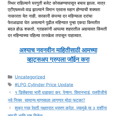
स्थिर राहिल्याने घरगुती बजेट कोसळण्यापासून बचाव झाला. मात्र
एटीएफमध्ये वाढ झाल्याने विमान प्रवास महाग होण्याची शक्यता
नाकारता येत नाही. सरकारी कंपन्या दर महिन्याला दरांचा
फेरआढावा घेत असल्याने पुढील महिन्यात पुन्हा एकदा किमतीत
बदल होऊ शकतो. ग्राहकांनी आपल्या शहरातील अद्ययावत किंमती
दर महिन्याच्या पहिल्या तारखेला तपासून पाहाव्यात.
अश्याच नवनवीन माहितीसाठी आमच्या
व्हाट्सअप ग्रुपला जॉईन करा
Categories
Uncategorized
Tags
#LPG Cylinder Price Update
१ डिसेंबरचा भारी धडाका! कर, पेन्शन, विमानभाडं, एलपीजीचे
नवे नियम सामान्य माणसाला लागणार मोठा फटका?
शुक्र ग्रह रेवती नक्षत्रात भ्रमण करेल, ज्यामुळे या ३ राशींना
समृद्धी आणि यश मिळेल.