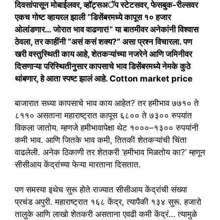
दिवसांपासून मोबाईलवर, व्हॉट्सअॅप स्टेटसवर, फेसबुक-रील्सवर
एकच गोष्ट व्हायरल झाली “डिसेंबरमध्ये कापूस १० हजार
ओलांडणार… जोरात भाव वाढणार!” या बातमीवर अनेकांनी विश्वास
ठेवला, तर काहींनी “असं कसं शक्य?” असा प्रश्न विचारला. पण
खरी वस्तुस्थिती काय आहे, शेतकऱ्यांच्या नजरेने आणि जमिनीवर
दिसणाऱ्या परिस्थितीनुसार कापसाचे भाव डिसेंबरमध्ये नेमके कुठे
थांबणार, हे आता स्पष्ट झालं आहे. Cotton market price
बाजारात सध्या कापसाचे भाव काय आहेत? तर हमीभाव ७७१० ते
८११० असताना महाराष्ट्रात कापूस ६८०० ते ७३०० रुपयांत
विकला जातोय. म्हणजे हमीभावापेक्षा थेट १०००–१३०० रुपयांनी
कमी भाव. आणि जितके भाव कमी, तितकी शेतकऱ्यांची चिंता
वाढलेली. अनेक ठिकाणी तर शेतकरी ‘हमीभाव मिळतोय का?’ म्हणून
सीसीआय केंद्रांच्या फेऱ्या मारताना दिसतात.
पण समस्या इथेच सुरू होते राज्यात सीसीआय केंद्रांची संख्या
प्रचंड अपुरी. महाराष्ट्रात १६८ केंद्र, त्यापैकी १३४ सुरू. हजारो
तालुके आणि लाखो शेतकरी असताना एवढी कमी केंद्रं… त्यामुळे