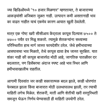
ज्या व्हिडिओंमध्ये “१० हजार मिळणार” म्हणतायत, ते बाजाराच्या
आकड्यांशी अजिबात जुळत नाही. उत्पादन कमी असतानाही भाव
का वाढत नाहीत याचं एकमेव कारण आयात खुली ठेवलेली.
मात्र एक गोष्ट खरी सीसीआय केंद्राला कापूस दिल्यास ७५०० ते
७७०० पर्यंत दर मिळू शकतो. त्यामुळे शेतकऱ्यांना सध्याच्या
परिस्थितीत हाच मार्ग जास्त फायदेशीर ठरेल. जेथे हमीभावाच्या
आसपासचा भाव मिळतो, तेथे कापूस द्यावा हेच जास्त सुरक्षित. यात
शंका नाही की कापूस बाजारपेठ मोठी आहे, जागतिक पातळीवर दर
बदलतात, पण डिसेंबरचा अंदाज स्पष्ट आहे भाव स्थिर आणि
हमीभावाखालीच राहतील.
आगामी दिवसांत जर काही सकारात्मक बदल झाले, काही धोरणांत
फेरबदल झाला किंवा बाजारात मोठी उलथापालथ झाली, तर त्याची
माहिती लगेच मिळेल. शेतकरी, माती आणि शेतीची खरी वस्तुस्थिती
समजून घेऊन निर्णय घेण्यासाठी ही माहिती उपयोगी ठरेल.