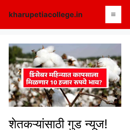
Skip
to
kharupetiacollege.in
Menu
content
शेतकऱ्यांसाठी गुड न्यूज!