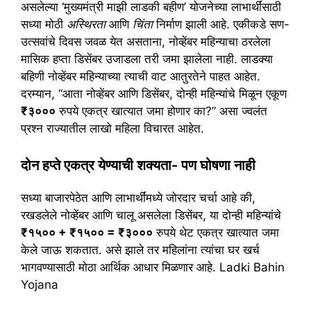
असलेल्या ‘मुख्यमंत्री माझी लाडकी बहीण’ योजनेच्या लाभार्थींसाठी
सध्या मोठी
अस्थिरता
आणि
चिंता
निर्माण झाली आहे. एकीकडे सण-
उत्सवांचे दिवस जवळ येत असताना, नोव्हेंबर महिन्याचा ठरलेला
मासिक हप्ता डिसेंबर उजाडला तरी जमा झालेला नाही. लाडक्या
बहिणी नोव्हेंबर महिन्याच्या त्याची वाट आतुरतेने पाहत आहेत.
दरम्यान, “आता नोव्हेंबर आणि डिसेंबर, दोन्ही महिन्यांचे मिळून एकूण
₹३०००
रुपये एकत्र खात्यात जमा होणार का?” असा ज्वलंत
प्रश्न राज्यातील लाखो महिला विचारत आहेत.
​दोन हप्ते एकत्र येण्याची शक्यता- पण घोषणा नाही
​सध्या बाजारपेठेत आणि लाभार्थींमध्ये जोरदार चर्चा आहे की,
रखडलेले नोव्हेंबर आणि चालू असलेला डिसेंबर, या दोन्ही महिन्यांचे
₹१५०० + ₹१५०० = ₹३०००
रुपये थेट एकत्र खात्यात जमा
केले जाऊ शकतात. असे झाले तर महिलांना त्यांचा घर खर्च
भागवण्यासाठी मोठा आर्थिक आधार मिळणार आहे. Ladki Bahin
Yojana