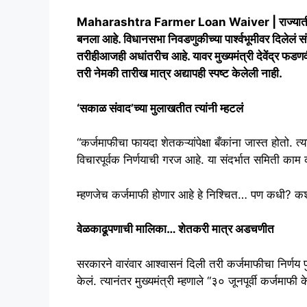
Maharashtra Farmer Loan Waiver | राज्यातील शेत
बनला आहे. विधानसभा निवडणुकीच्या पार्श्वभूमीवर दिलेलं 
तरीहीआजही अधांतरीच आहे. यावर मुख्यमंत्री देवेंद्र फड
तरी नेमकी तारीख मात्र अद्यापही स्पष्ट केलेली नाही.
‘सकाळ संवाद’च्या मुलाखतीत त्यांनी म्हटलं
“कर्जमाफीचा फायदा शेतकऱ्यांपेक्षा बँकांना जास्त होतो. त्
विचारपूर्वक निर्णयाची गरज आहे. या संदर्भात समिती काम
म्हणजेच कर्जमाफी होणार आहे हे निश्चित… पण कधी? कशी?
वेळकाढूपणाची मालिका… शेतकरी मात्र अडचणीत
सरकारने वारंवार आश्वासनं दिली तरी कर्जमाफीचा निर्ण
केलं. त्यानंतर मुख्यमंत्री म्हणाले “३० जूनपूर्वी कर्जमाफी