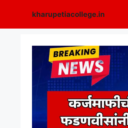
Skip
to
kharupetiacollege.in
content