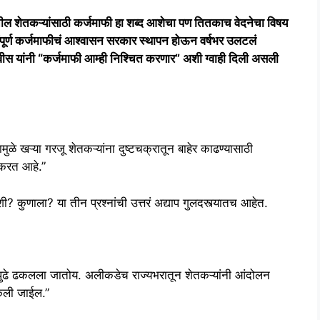
कऱ्यांसाठी कर्जमाफी हा शब्द आशेचा पण तितकाच वेदनेचा विषय
संपूर्ण कर्जमाफीचं आश्वासन सरकार स्थापन होऊन वर्षभर उलटलं
णवीस यांनी “कर्जमाफी आम्ही निश्चित करणार” अशी ग्वाही दिली असली
यामुळे खऱ्या गरजू शेतकऱ्यांना दुष्टचक्रातून बाहेर काढण्यासाठी
 करत आहे.”
 कुणाला? या तीन प्रश्नांची उत्तरं अद्याप गुलदस्त्यातच आहेत.
य पुढे ढकलला जातोय. अलीकडेच राज्यभरातून शेतकऱ्यांनी आंदोलन
 केली जाईल.”