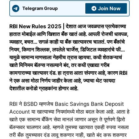
Join Now
Telegram Group
RBI New Rules 2025 | देशात आज जवळपास प्रत्येकाच्या
हातात मोबाईल आणि खिशात बँक खातं आहे. आपली रोजची धावपळ,
व्यवहार, बचत… सगळं काही या बँक खात्यावरच चालतं. पण बँकांचे
नियम, किमान शिल्लक, लपलेले चार्जेस, डिजिटल व्यवहारांचे फी…
यामुळे सामान्य माणसाला नेहमीच त्रास व्हायचा. कधी शेतकऱ्याचं
खाते मिनिमम बॅलन्स नसल्याने बंद, तर कधी एखाद्या गरीब
कामगाराच्या खात्यावर दंड. हा त्रास आता संपणार आहे, कारण RBI
ने एक असा मोठा निर्णय जाहीर केला आहे, ज्याचा थेट फायदा
देशातील करोडो ग्राहकांना होणार आहे.
RBI ने BSBD म्हणजेच Basic Savings Bank Deposit
Account या खात्याच्या नियमांमध्ये मोठा बदल केला आहे. आता हे
खाते एक सामान्य बँकिंग सेवा मानलं जाणार असून ते पूर्णपणे झिरो
बॅलन्सवर चालणार आहे. म्हणजे तुमच्या खात्यात एकही रुपया नसला
तरी बँक तुमच्यावर दंड लावू शकणार नाही, खाते बंद करू शकणार