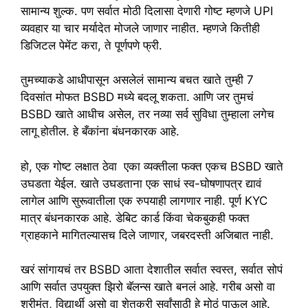
सामान्य शुल्क. पण सर्वात मोठी दिलासा देणारी गोष्ट म्हणजे UPI
व्यवहार या चार मर्यादेत मोजले जाणार नाहीत. म्हणजे कितीही
डिजिटल पेमेंट करा, ते पूर्णपणे फ्री.
तुमच्याकडे आधीपासून असलेलं सामान्य बचत खाते तुम्ही 7
दिवसांत मोफत BSBD मध्ये बदलू शकता. आणि जर तुमचं
BSBD खाते आधीच असेल, तर नव्या सर्व सुविधा तुम्हाला लगेच
लागू होतील. हे बँकांना बंधनकारक आहे.
हो, एक गोष्ट लक्षात ठेवा एका व्यक्तीला फक्त एकच BSBD खाते
उघडता येईल. खाते उघडताना एक साधं स्व-घोषणापत्र द्यावं
लागेल आणि सुरूवातीला एक रुपयाही लागणार नाही. पूर्ण KYC
मात्र बंधनकारक आहे. डेबिट कार्ड किंवा चेकबुकही फक्त
ग्राहकाने मागितल्यासच दिले जाणार, जबरदस्ती अजिबात नाही.
खरं सांगायचं तर BSBD आता देशातील सर्वात स्वस्त, सर्वात सोपं
आणि सर्वात उपयुक्त झिरो बॅलन्स खाते बनलं आहे. गरीब असो वा
श्रीमंत, विद्यार्थी असो वा शेतकरी सर्वांसाठी हे मोठं पाऊल आहे.