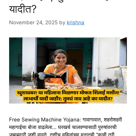
यादीत?
November 24, 2025
by
krishna
Free Sewing Machine Yojana: गावागावात, शहरोशहरी
महागाईचा बोजा वाढलेला… घरखर्च चालवण्यासाठी पुरुषांवरची
जबाबदारी जशी वाढते, तशीच महिलांच्या मनातही “काही तरी