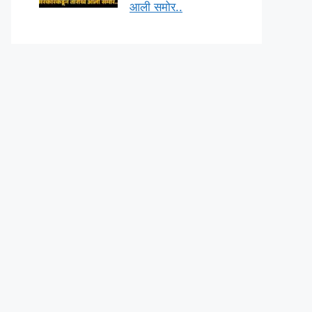
आली समोर..