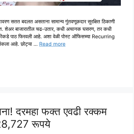
ण सतत बदलत असताना सामान्य गुंतवणूकदार सुरक्षित ठिकाणी
 आहेत. शेअर बाजारातील चढ-उतार, कधी अचानक घसरण, तर कधी
णुकीकडे पाठ फिरवली आहे. अशा वेळी पोस्ट ऑफिसच्या Recurring
जिंकला आहे. छोट्या …
Read more
ना! दरमहा फक्त एवढी रक्कम
,28,727 रूपये