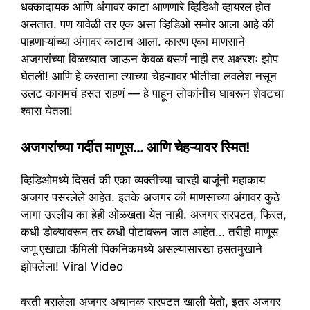
धक्कादायक आणि अंगावर काटा आणणारे व्हिडिओ व्हायरल होत
असतात. पण यावेळी तर एक असा व्हिडिओ समोर आला आहे की
पाहणाऱ्यांच्या अंगावर काटाच आला. कारण एका माणसाने
अजगरांच्या विळख्यात जाऊन केवळ बसणं नाही तर अक्षरशः झोप
घेतली! आणि हे करताना त्याच्या चेहऱ्यावर भीतीचा लवलेश नसून
उलट कायमचं हसत राहणं — हे पाहून लोकांनीच घाबरून शेवटचा
श्वास घेतला!
अजगरांच्या गर्दीत माणूस… आणि चेहऱ्यावर स्मित!
व्हिडिओमध्ये दिसतं की एका व्यक्तीच्या चारही बाजूंनी महाकाय
अजगर पसरलेले आहेत. इतके अजगर की माणसाच्या अंगावर कुठे
जागा उरलीय का हेही ओळखता येत नाही. अजगर सरपटत, फिरत,
कधी डोक्यावरून तर कधी पोटावरून जात आहेत… तरीही माणूस
जणू एखाद्या फॅमिली पिकनिकमध्ये असल्यासारखा हसतमुखाने
झोपलेला! Viral Video
वरती बसलेला अजगर अचानक सरपटत खाली येतो, इतर अजगर