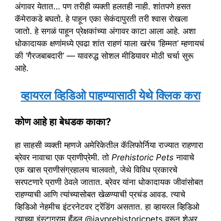
अंगावर येतात… पण तरीही व्यक्ती हलतही नाही. शांतपणे हसत
कॅमेराकडे बघतो. हे पाहून एका सेकंदापुरती तरी श्वास रोखला
जातो. हे सगळं पाहून प्रेक्षकांच्या अंगावर काटा आला आहे. अशा
धोकादायक क्षणांमध्ये एवढा शांत राहणं याला खरंच ‘हिम्मत’ म्हणायचं
की ‘गैरजबाबदारी’ — यावरुद्ध सोशल मीडियावर मोठी चर्चा सुरू
आहे.
व्हायरल व्हिडिओ पाहण्यासाठी येथे क्लिक करा
कोण आहे हा बेधडक काका?
हा साहसी व्यक्ती म्हणजे अमेरिकेतील कॅलिफोर्निया राज्यात राहणारा
ब्रेवर नावाचा एक प्राणीप्रेमी. तो
Prehistoric Pets
नावाचे
एक खास प्राणीसंग्रहालय चालवतो, जेथे विविध प्रकारचे
सरपटणारे प्राणी ठेवले जातात. ब्रेवर यांना धोकादायक जीवांसोबत
राहण्याची आणि त्यांच्यासोबत खेळण्याची प्रचंड आवड. त्याचे
व्हिडिओ नेहमीच इंटरनेटवर ट्रेंडिंग असतात. हा व्हायरल व्हिडिओ
त्याच्या इंस्टाग्राम हँडल @jayprehistoricpets वरून शेअर