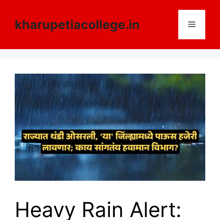
Skip
to
kharupetiacollege.in
Menu
content
Heavy Rain Alert: