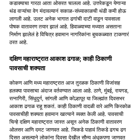
कडाक्याचा गारठा आता ओसरत चालला आहे. उत्तरेकडून येणाऱ्या
थंड वाऱ्यांचा वेग मंदावल्यानं सकाळ-संध्याकाळची थंडी कमी होऊ
लागली आहे. उलट अनेक भागात ढगांची दाटी वाढून पावसाला
पोषक वातावरण तयार झालं आहे. हिवाळ्याच्या मध्यात असताना
निर्माण झालेलं हे विचित्र हवामान नागरिकांना बुचकळ्यात टाकणारं
ठरत आहे.
दक्षिण महाराष्ट्रात आकाश ढगाळ; काही ठिकाणी
पावसाची शक्यता
कोकण आणि मध्य महाराष्ट्रात आज तुरळक ठिकाणी विजांसह
हलक्या पावसाचा अंदाज वर्तवण्यात आला आहे. ठाणे, मुंबई, रायगड,
रत्नागिरी, सिंधुदुर्ग, सांगली आणि कोल्हापूर या जिल्ह्यांत दिवसभर
आकाश ढगाळ राहू शकतं. काही ठिकाणी वादळी वारे आणि किरकोळ
पावसाचीही शक्यता हवामान खात्याने व्यक्त केली आहे. पावसाची
चिन्हे दक्षिण महाराष्ट्रात जास्त असून अनेक ठिकाणी वातावरण
ओलसर आणि दमट जाणवत आहे. जिकडे पाहावं तिकडे ढगच ढग
दिसत असल्याने लोकांना दिवसा देखील सौम्य अंधुकपणा जाणवत