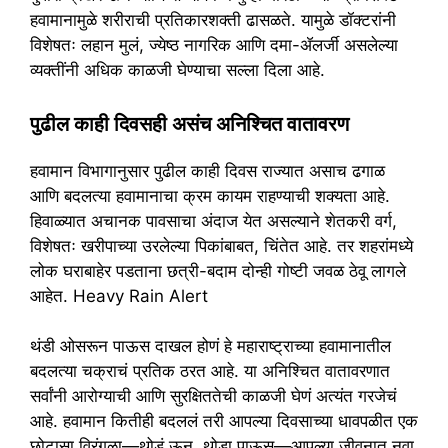
हवामानामुळे शरीराची प्रतिकारशक्ती ढासळते. यामुळे डॉक्टरांनी
विशेषतः लहान मुलं, ज्येष्ठ नागरिक आणि दमा-ॲलर्जी असलेल्या
व्यक्तींनी अधिक काळजी घेण्याचा सल्ला दिला आहे.
पुढील काही दिवसही असंच अनिश्चित वातावरण
हवामान विभागानुसार पुढील काही दिवस राज्यात असाच ढगाळ
आणि बदलत्या हवामानाचा क्रम कायम राहण्याची शक्यता आहे.
हिवाळ्यात अचानक पावसाचा अंदाज येत असल्याने शेतकरी वर्ग,
विशेषतः खरीपाच्या उरलेल्या पिकांबाबत, चिंतेत आहे. तर शहरांमध्ये
लोक घराबाहेर पडताना छत्री-बदाम दोन्ही गोष्टी जवळ ठेवू लागले
आहेत. Heavy Rain Alert
थंडी ओसरून पाऊस दाखल होणं हे महाराष्ट्राच्या हवामानातील
बदलत्या चक्राचं प्रतिक ठरत आहे. या अनिश्चित वातावरणात
सर्वांनी आरोग्याची आणि सुरक्षिततेची काळजी घेणं अत्यंत गरजेचं
आहे. हवामान कितीही बदललं तरी आपल्या दिवसाच्या धावपळीत एक
छोटासा विरंगुळा—थोडं ऊन, थोडा पाऊस—आपल्या जीवनात नवा