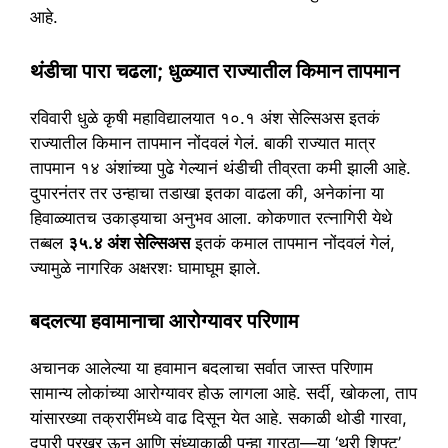
आहे.
थंडीचा पारा चढला; धुळ्यात राज्यातील किमान तापमान
रविवारी धुळे कृषी महाविद्यालयात १०.१ अंश सेल्सिअस इतकं
राज्यातील किमान तापमान नोंदवलं गेलं. बाकी राज्यात मात्र
तापमान १४ अंशांच्या पुढे गेल्यानं थंडीची तीव्रता कमी झाली आहे.
दुपारनंतर तर उन्हाचा तडाखा इतका वाढला की, अनेकांना या
हिवाळ्यातच उकाड्याचा अनुभव आला. कोकणात रत्नागिरी येथे
तब्बल
३५.४ अंश सेल्सिअस
इतकं कमाल तापमान नोंदवलं गेलं,
ज्यामुळे नागरिक अक्षरशः घामाघूम झाले.
बदलत्या हवामानाचा आरोग्यावर परिणाम
अचानक आलेल्या या हवामान बदलाचा सर्वात जास्त परिणाम
सामान्य लोकांच्या आरोग्यावर होऊ लागला आहे. सर्दी, खोकला, ताप
यांसारख्या तक्रारींमध्ये वाढ दिसून येत आहे. सकाळी थोडी गारवा,
दुपारी प्रखर ऊन आणि संध्याकाळी पुन्हा गारठा—या ‘थ्री शिफ्ट’