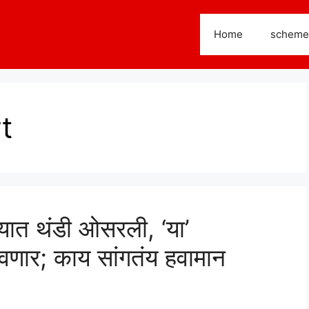
Home
scheme
t
ात थंडी ओसरली, ‘या’
लावणार; काय सांगतंय हवामान